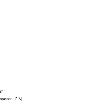
ург
орозова Б.А)