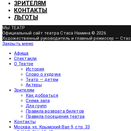
ЗРИТЕЛЯМ
КОНТАКТЫ
ЛЬГОТЫ
МЫ
ТЕАТР
Официальный сайт театра Стаса Намина © 2026
Художественный руководитель и главный режиссер — Стас
Закрыть меню
Афиша
Спектакли
О Театре
История
Слово о худруке
Театр — детям
Актеры
Зрителям
Как добраться
Схема зала
Для групп
Правила возврата билетов
Правила посещения театра
Контакты
Москва, ул. Крымский Вал 9, стр. 33