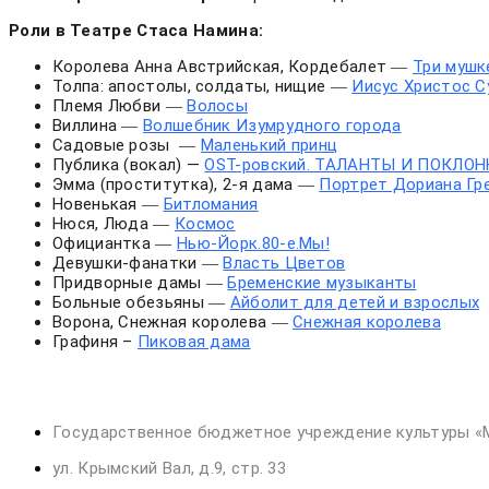
Роли в Театре Стаса Намина:
Королева Анна Австрийская, Кордебалет
Три мушк
—
Толпа: апостолы, солдаты, нищие
Иисус Христос С
—
Племя Любви
Волосы
—
Виллина
Волшебник Изумрудного города
—
Садовые розы
Маленький принц
—
Публика (вокал) —
OST-ровский. ТАЛАНТЫ И ПОКЛО
Эмма (проститутка), 2-я дама
Портрет Дориана Гр
—
Новенькая
Битломания
—
Нюся, Люда
Космос
—
Официантка
Нью-Йорк.80-е.Мы!
—
Девушки-фанатки
Власть Цветов
—
Придворные дамы
Бременские музыканты
—
Больные обезьяны
Айболит для детей и взрослых
—
Ворона, Снежная королева
Снежная королева
—
Графиня –
Пиковая дама
Государственное бюджетное учреждение культуры «
ул. Крымский Вал, д.9, стр. 33