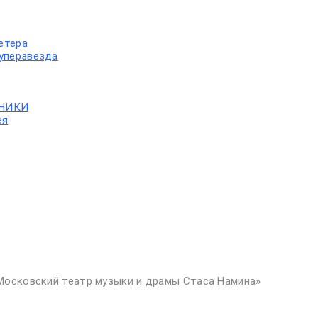
етера
уперзвезда
ННИКИ
ея
Московский театр музыки и драмы Стаса Намина»