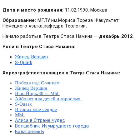
Дата и место рождения:
11.02.1990, Москва
Образование:
МГЛУ им.Мориса Тореза Факультет
Немецкого языка,кафедра Теологии.
Начало работы в Театре Стаса Намина —
декабрь 2012
.
Роли в Театре Стаса Намина:
Жилец Вершин
S-Quark
Хореограф-постановщик в
Театре Стаса Намина:
Победа над Солнцем
Жилец Вершин
Нью-Йорк.80-е. МЫ
Айболит для детей и взрослых
S-Quark
В горах мое сердце
МЫ
Алиса в Стране чудес
Волшебник Изумрудного города
БалаганчикЪ