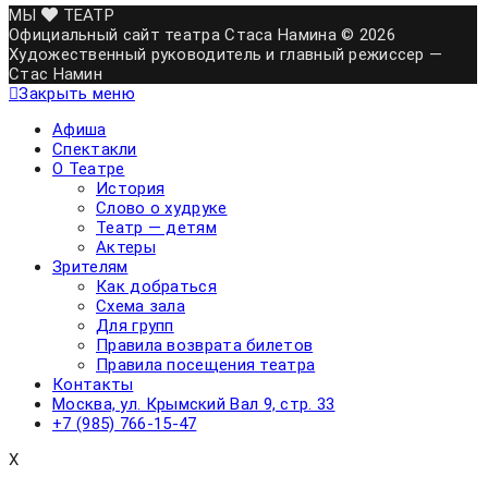
МЫ
ТЕАТР
Официальный сайт театра Стаса Намина © 2026
Художественный руководитель и главный режиссер —
Стас Намин
Закрыть меню
Афиша
Спектакли
О Театре
История
Слово о худруке
Театр — детям
Актеры
Зрителям
Как добраться
Схема зала
Для групп
Правила возврата билетов
Правила посещения театра
Контакты
Москва, ул. Крымский Вал 9, стр. 33
+7 (985) 766-15-47
X