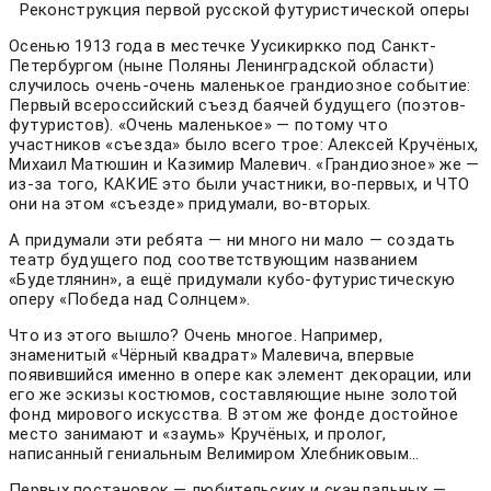
Реконструкция первой русской футуристической оперы
Осенью 1913 года в местечке Уусикиркко под Санкт-
Петербургом (ныне Поляны Ленинградской области)
случилось очень-очень маленькое грандиозное событие:
Первый всероссийский съезд баячей будущего (поэтов-
футуристов). «Очень маленькое» — потому что
участников «съезда» было всего трое: Алексей Кручёных,
Михаил Матюшин и Казимир Малевич. «Грандиозное» же —
из-за того, КАКИЕ это были участники, во-первых, и ЧТО
они на этом «съезде» придумали, во-вторых.
А придумали эти ребята — ни много ни мало — создать
театр будущего под соответствующим названием
«Будетлянин», а ещё придумали кубо-футуристическую
оперу «Победа над Солнцем».
Что из этого вышло? Очень многое. Например,
знаменитый «Чёрный квадрат» Малевича, впервые
появившийся именно в опере как элемент декорации, или
его же эскизы костюмов, составляющие ныне золотой
фонд мирового искусства. В этом же фонде достойное
место занимают и «заумь» Кручёных, и пролог,
написанный гениальным Велимиром Хлебниковым…
Первых постановок — любительских и скандальных —