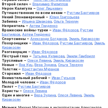
Второй силач ­–
Владимир Филиппов
Нерон Калигула ­–
Олег Лицкевич
Путешественник по всем векам ­–
Рустим Бахтияров
Некий Злонамеренный ­–
Юлия Григорьева
Забияка ­–
Ильина Шмакова
,
Ольга Терехун
Неприятель ­–
Артем Гниденко
Вражеские войны-турки ­–
Иван Фёдоров
,
Рустим
Бахтияров
,
Артем Гниденко
Спортсмены ­–
Александр Богданов
,
Эмиль Киракосян
Похоронщики ­–
Иван Фёдоров
,
Рустим Бахтияров
,
Эмиль
Киракосян
Разговорщик ­–
Иван Фёдоров
Пёстрый глаз ­–
Татьяна Куликова
,
Эмили Гамбрилл
Трусливые ­–
Олеся Левина
,
Эмиль Киракосян
Новые ­–
Яна Куц
,
Вера Зудина
,
Ольга Терехун
Толстяк ­–
Константин Муранов
Старожил ­–
Иван Фёдоров
Внимательный рабочий ­–
Иван Гуськов
Молодой человек ­–
Иван Фёдоров
Пилот ­–
Рустим Бахтияров
Хористы ­–
Олеся Левина
Один и многие ­–
Вера Зудина
,
Олеся Левина
,
Эмиль
Киракосян
Музыка:
Михаил Матюшин в интерпретации Александра