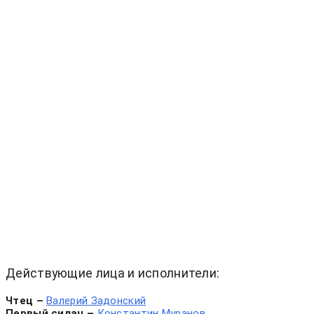
Действующие лица и исполнители:
Чтец ­–
Валерий Задонский
Первый силач ­–
Константин Муранов