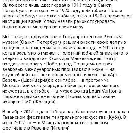
было всего лишь две: первая в 1913 году в Санкт-
Петербурге, и вторая — в 1920 году в Витебске. После
этого «Победу» надолго забыли, зато в 1980-х произошел
настоящий взрыв: оперу начали реконструировать
выдающиеся мастера по всему миру.
Мы тоже, в содружестве с Государственным Русским
музеем (Санкт-Петербург), решили внести свою лепту в
процесс возрождения классики авангарда. В 2015 году,
когда весь мир отмечал столетний юбилей знаменитого
«Чёрного квадрата» Казимира Малевича, наш театр
представил оперу «Победа над Солнцем» на трёх
знаковых международных площадках: в июне — на
крупнейшей выставке современного искусства «Арт-
Базель» (Швейцария); в сентябре — в программе
Московской международной биеннале современного
искусства; в октябре — в музее фонда Louis Vuitton в
Париже в рамках ежегодной Парижской выставки-
ярмарки FIAC (Франция).
В ноябре 2015 года «Победа над Солнцем» участвовала в
Гаванском фестивале театрального искусства (Куба). В
июне 2017-го — в Международном театральном
фестивале в Равенне (Италия).