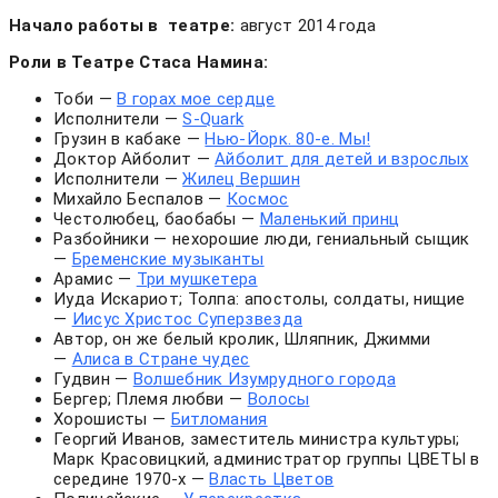
Начало работы в театре:
август 2014 года
Роли в Театре Стаса Намина:
Тоби —
В горах мое сердце
Исполнители —
S-Quark
Грузин в кабаке —
Нью-Йорк. 80-е. Мы!
Доктор Айболит —
Айболит для детей и взрослых
Исполнители —
Жилец Вершин
Михайло Беспалов —
Космос
Честолюбец, баобабы —
Маленький принц
Разбойники — нехорошие люди, гениальный сыщик
—
Бременские музыканты
Арамис —
Три мушкетера
Иуда Искариот; Толпа: апостолы, солдаты, нищие
—
Иисус Христос Суперзвезда
Автор, он же белый кролик, Шляпник, Джимми
—
Алиса в Стране чудес
Гудвин —
Волшебник Изумрудного города
Бергер; Племя любви —
Волосы
Хорошисты —
Битломания
Георгий Иванов, заместитель министра культуры;
Марк Красовицкий, администратор группы ЦВЕТЫ в
середине 1970-х —
Власть Цветов