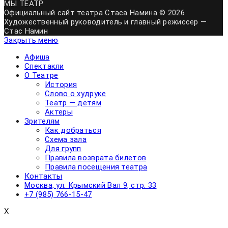
МЫ
ТЕАТР
Официальный сайт театра Стаса Намина © 2026
Художественный руководитель и главный режиссер —
Стас Намин
Закрыть меню
Афиша
Спектакли
О Театре
История
Слово о худруке
Театр — детям
Актеры
Зрителям
Как добраться
Схема зала
Для групп
Правила возврата билетов
Правила посещения театра
Контакты
Москва, ул. Крымский Вал 9, стр. 33
+7 (985) 766-15-47
X