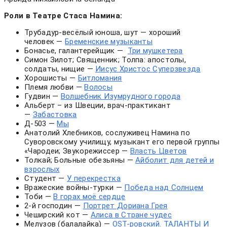
Роли в Театре Стаса Намина:
Трубадур-весёлый юноша
, шут — хороший
человек
—
Бременские музыканты
Бонасье, галантерейщик —
Три мушкетера
Симон Зилот; Священник; Толпа: апостолы,
солдаты, нищие —
Иисус Христос Суперзвезда
Хорошисты —
Битломания
Племя любви —
Волосы
Гудвин —
Волшебник Изумрудного города
Альберт – из Швеции, врач-практикант
—
Забастовка
Д-503 —
Мы
Анатолий Хлебников, сослуживец Намина по
Суворовскому училищу, музыкант его первой группы
«Чародеи; Звукорежиссер —
Власть Цветов
Толкай; Больные обезьяны —
Айболит для детей и
взрослых
Студент —
У перекрестка
Вражеские войны-турки —
Победа над Солнцем
Тоби —
В горах моё сердце
2-й господин —
Портрет Дориана Грея
Чеширский кот —
Алиса в Стране чудес
Мелузов (балалайка) —
OST-ровский. ТАЛАНТЫ И