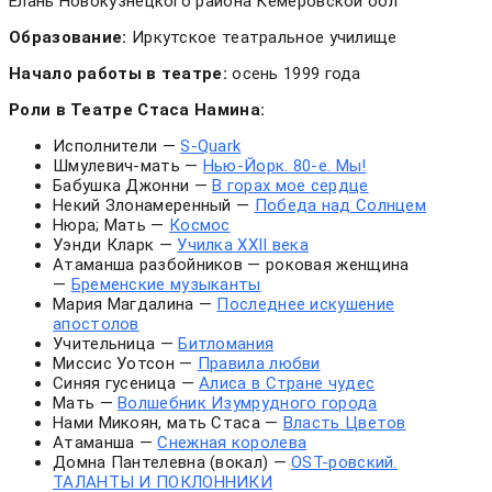
Елань Новокузнецкого района Кемеровской обл
Образование:
Иркутское театральное училище
Начало работы в театре:
осень 1999 года
Роли в Театре Стаса Намина:
Исполнители —
S-Quark
Шмулевич-мать —
Нью-Йорк. 80-е. Мы!
Бабушка Джонни —
В горах мое сердце
Некий Злонамеренный —
Победа над Солнцем
Нюра; Мать —
Космос
Уэнди Кларк —
Училка ХХII века
Атаманша разбойников — роковая женщина
—
Бременские музыканты
Мария Магдалина —
Последнее искушение
апостолов
Учительница —
Битломания
Миссис Уотсон —
Правила любви
Синяя гусеница —
Алиса в Стране чудес
Мать —
Волшебник Изумрудного города
Нами Микоян, мать Стаса —
Власть Цветов
Атаманша —
Снежная королева
Домна Пантелевна (вокал) —
OST-ровский.
ТАЛАНТЫ И ПОКЛОННИКИ