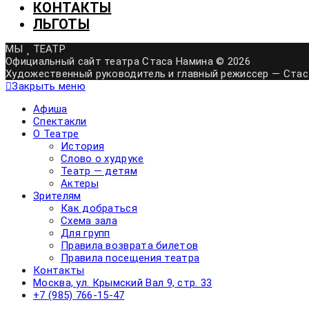
КОНТАКТЫ
ЛЬГОТЫ
МЫ
ТЕАТР
Официальный сайт театра Стаса Намина © 2026
Художественный руководитель и главный режиссер — Стас
Закрыть меню
Афиша
Спектакли
О Театре
История
Слово о худруке
Театр — детям
Актеры
Зрителям
Как добраться
Схема зала
Для групп
Правила возврата билетов
Правила посещения театра
Контакты
Москва, ул. Крымский Вал 9, стр. 33
+7 (985) 766-15-47